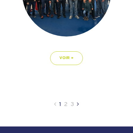
VOIR +
1
2
3