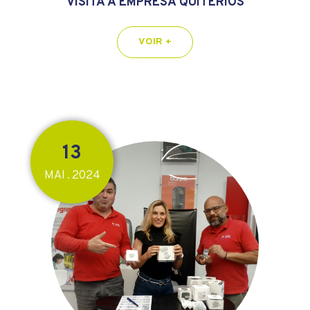
VISITA À EMPRESA QUITÉRIOS
VOIR +
13
MAI
2024
.