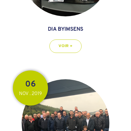
DIA BYIMSENS
VOIR +
06
NOV
2019
.